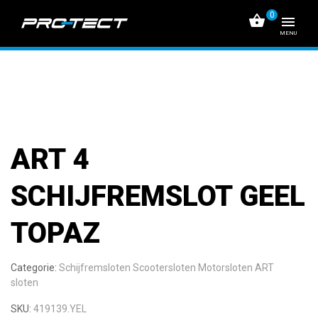
0
MENU
ART 4
SCHIJFREMSLOT GEEL
TOPAZ
Categorie:
Schijfremsloten
Scootersloten
Motorsloten
ART
sloten
SKU:
419139.YEL