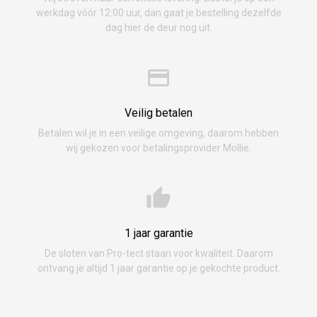
werkdag vóór 12:00 uur, dan gaat je bestelling dezelfde
dag hier de deur nog uit.
Veilig betalen
Betalen wil je in een veilige omgeving, daarom hebben
wij gekozen voor betalingsprovider Mollie.
1 jaar garantie
De sloten van Pro-tect staan voor kwaliteit. Daarom
ontvang je altijd 1 jaar garantie op je gekochte product.