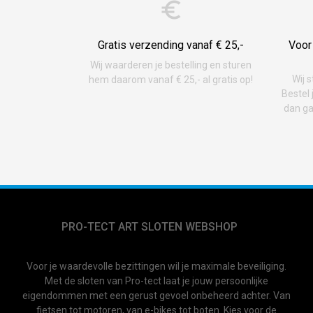
Gratis verzending vanaf € 25,-
Voor
Wij waarderen je bestelling en sturen
Wij s
hem daarom vanaf € 25,- al gratis op!
Bestel 
dan ga
PRO-TECT ART SLOTEN WEBSHOP
Voor je waardevolle bezittingen wil je maximale beveiliging.
Met de sloten van Pro-tect laat je jouw persoonlijke
eigendommen met een gerust gevoel onbeheerd achter. Van
fietsen tot motoren, van e-bikes tot boten. Kies voor de