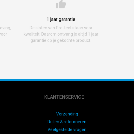
1 jaar garantie
geving,
De sloten van Pro-tect staan voor
voor
kwaliteit. Daarom ontvang je altijd 1 jaar
garantie op je gekochte product.
KLANTENSERVICE
Verzending
Ruilen & retourneren
Veelgestelde vragen