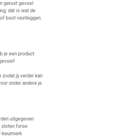
en gerust gevoel
ng: dát is wat de
 of boot vastleggen.
b je een product
gevoel!
zodat jij verder kan
voor onder andere je
orden uitgegeven
 sloten forse
V-keurmerk