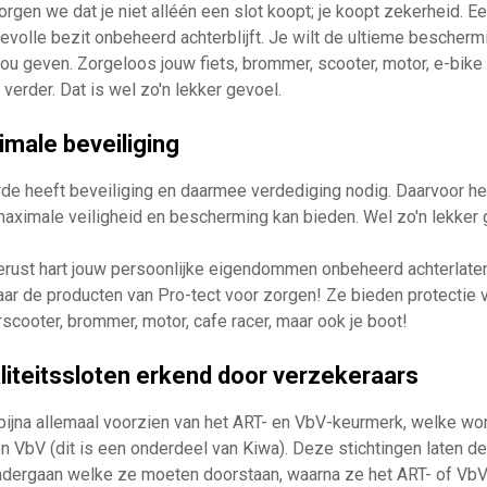
orgen we dat je niet alléén een slot koopt; je koopt zekerheid. E
olle bezit onbeheerd achterblijft. Je wilt de ultieme beschermi
jou geven. Zorgeloos jouw fiets, brommer, scooter, motor, e-bike
 verder. Dat is wel zo'n lekker gevoel.
imale beveiliging
rde heeft beveiliging en daarmee verdediging nodig. Daarvoor he
maximale veiligheid en bescherming kan bieden. Wel zo'n lekker 
erust hart jouw persoonlijke eigendommen onbeheerd achterlaten 
aar de producten van Pro-tect voor zorgen! Ze bieden protectie 
rscooter, brommer, motor, cafe racer, maar ook je boot!
aliteitssloten erkend door verzekeraars
n bijna allemaal voorzien van het ART- en VbV-keurmerk, welke w
n VbV (dit is een onderdeel van Kiwa). Deze stichtingen laten de
ondergaan welke ze moeten doorstaan, waarna ze het ART- of Vb