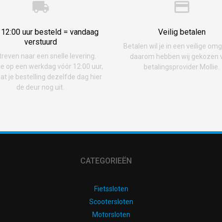
 12:00 uur besteld = vandaag
Veilig betalen
verstuurd
Betalen wil je in een veilige om
treven naar een snelle levering.
daarom hebben wij gekozen 
je op een werkdag vóór 12:00 uur,
betalingsprovider Mollie.
at je bestelling dezelfde dag hier
de deur nog uit.
CATEGORIEËN
Fietssloten
Scootersloten
Motorsloten